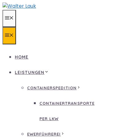
Zum
Inhalt
MENÜ
springen
MENÜ
HOME
LEISTUNGEN
CONTAINERSPEDITION
CONTAINERTRANSPORTE
PER LKW
EWERFÜHREREI