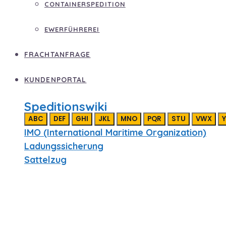
CONTAINERSPEDITION
EWERFÜHREREI
FRACHTANFRAGE
KUNDENPORTAL
Speditionswiki
ABC
DEF
GHI
JKL
MNO
PQR
STU
VWX
Y
IMO (International Maritime Organization)
Ladungssicherung
Sattelzug