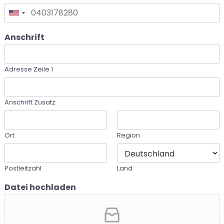
United
States
Anschrift
+1
Adresse Zeile 1
Anschrift Zusatz
Ort
Region
Postleitzahl
Land
Datei hochladen