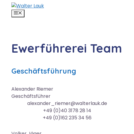
Zum
Inhalt
MENÜ
springen
Ewerführerei Team
Geschäftsführung
Alexander
Riemer
Geschäftsführer
alexander_riemer@walterlauk.de
+49 (0)40 3178 28 14
+49 (0)162 235 34 56
Volker
Jäger