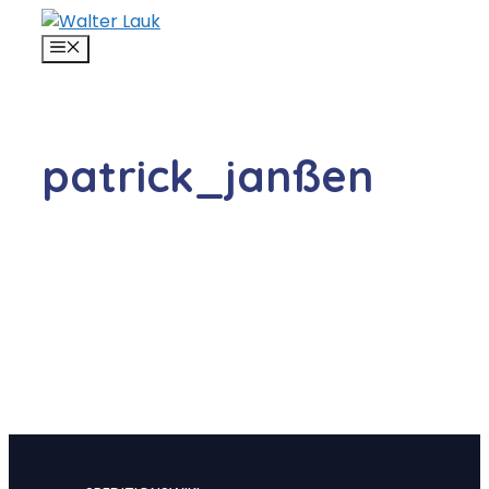
Zum
Inhalt
MENÜ
springen
patrick_janßen