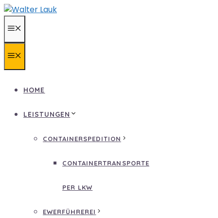
Zum
Inhalt
MENÜ
springen
MENÜ
HOME
LEISTUNGEN
CONTAINERSPEDITION
CONTAINERTRANSPORTE
PER LKW
EWERFÜHREREI