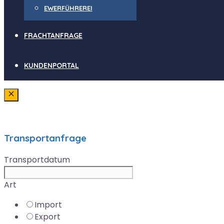
EWERFÜHREREI
FRACHTANFRAGE
KUNDENPORTAL
Schließen
Transportanfrage
Transportdatum
Art
Import
Export