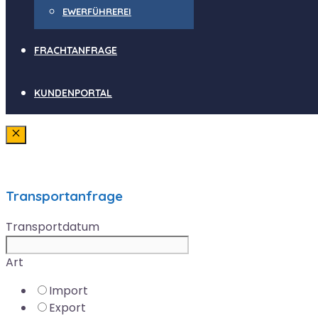
EWERFÜHREREI
FRACHTANFRAGE
KUNDENPORTAL
Schließen
Transportanfrage
Transportdatum
Art
Import
Export