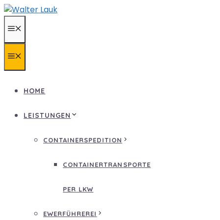
Zum
Inhalt
MENÜ
springen
MENÜ
HOME
LEISTUNGEN
CONTAINERSPEDITION
CONTAINERTRANSPORTE
PER LKW
EWERFÜHREREI